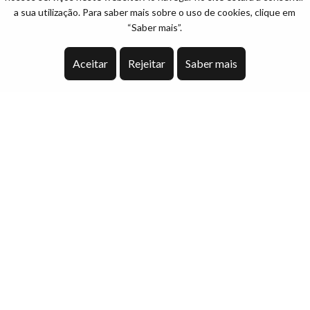
a sua utilização. Para saber mais sobre o uso de cookies, clique em
“Saber mais”.
Aceitar
Rejeitar
Saber mais
Descrição
Apartamento T2+1 no 2º andar, constituído por um
hall de entrada, cozinha totalmente equipada, sala
de estar ampla com lareira com recuperador e
varanda com vistas panorâmicas sobre o Santuário