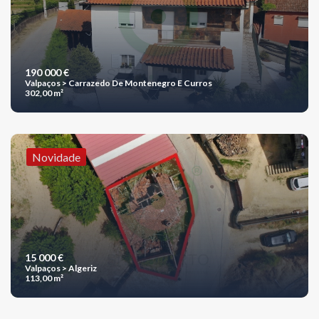
190 000 €
Valpaços > Carrazedo De Montenegro E Curros
302,00 m²
Novidade
15 000 €
Valpaços > Algeriz
113,00 m²