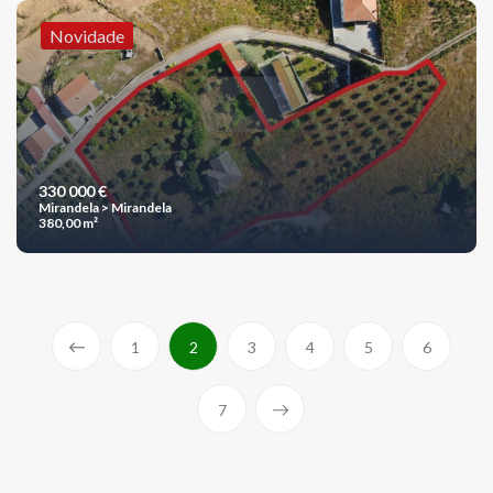
Novidade
330 000 €
Mirandela > Mirandela
380,00 m²
1
2
3
4
5
6
7