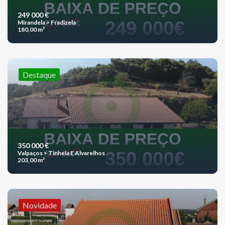
249 000 €
Mirandela > Fradizela
180,00 m²
Destaque
350 000 €
Valpaços > Tinhela E Alvarelhos
203,00 m²
Novidade