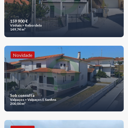
159 900 €
Vinhais > Rebordelo
149,74 m²
Novidade
Sob consulta
Valpaços > Valpaços E Sanfins
200,00 m²