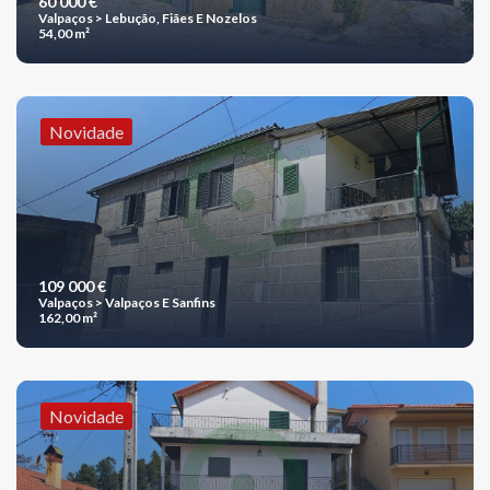
60 000 €
Valpaços > Lebução, Fiães E Nozelos
54,00 m²
Novidade
109 000 €
Valpaços > Valpaços E Sanfins
162,00 m²
Novidade