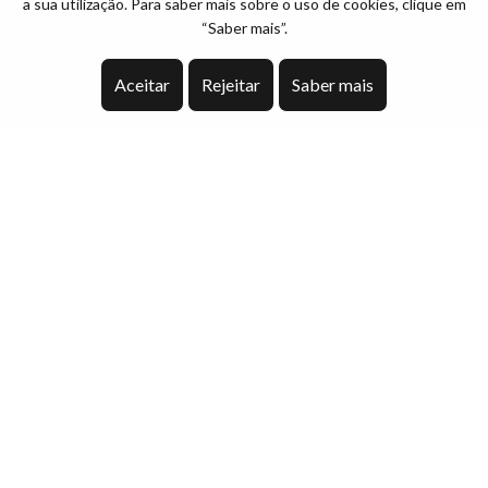
a sua utilização. Para saber mais sobre o uso de cookies, clique em
“Saber mais”.
Aceitar
Rejeitar
Saber mais
Mapa do site
Início
Quem somos
Serviços
Recrutamento
Imóveis