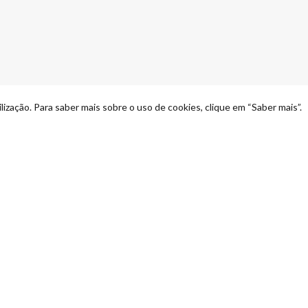
lização. Para saber mais sobre o uso de cookies, clique em “Saber mais”.
Quero ser contactado
Rodrigo Teixeira
939808955