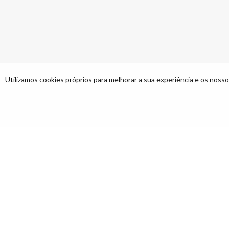
Utilizamos cookies próprios para melhorar a sua experiência e os nossos
Descrição
Moradia de dois pisos situada em Silva, Ca
Com uma área de 302 m², esta casa oferece 