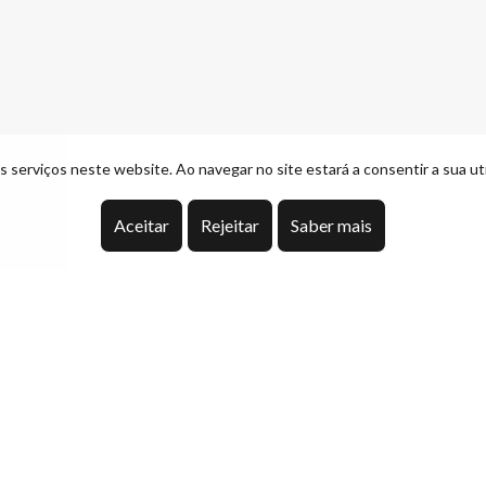
 serviços neste website. Ao navegar no site estará a consentir a sua uti
Aceitar
Rejeitar
Saber mais
rrazedo de Montenegro, no concelho de Valpaços
espaço e conforto num ambiente tranquilo. A moradia