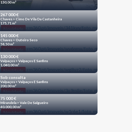
130,00 m²
267 000 €
Chaves > Cimo De Vila Da Castanheira
175,71 m²
Novidade
145 000 €
Chaves > Outeiro Seco
58,50 m²
Novidade
130 000 €
Valpaços > Valpaços E Sanfins
1.040,00 m²
Novidade
Sob consulta
Valpaços > Valpaços E Sanfins
200,00 m²
Novidade
75 000 €
Mirandela > Vale De Salgueiro
40.000,00 m²
Novidade