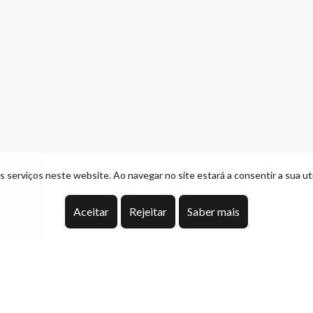
 serviços neste website. Ao navegar no site estará a consentir a sua uti
Aceitar
Rejeitar
Saber mais
Contactos
S
Avenida 25 de Abril Nº 32, 5430-420, Valpaços