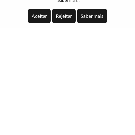
“Saber mais”.
Aceitar
Rejeitar
Saber mais
Descrição
Apartamento T3 com Varanda de 21m² e Lugar de
Garagem – Bairro do Bonito, Valpaços
Apresentamos este magnífico apartamento T3
localizado no rés do chão de um edifício situado na